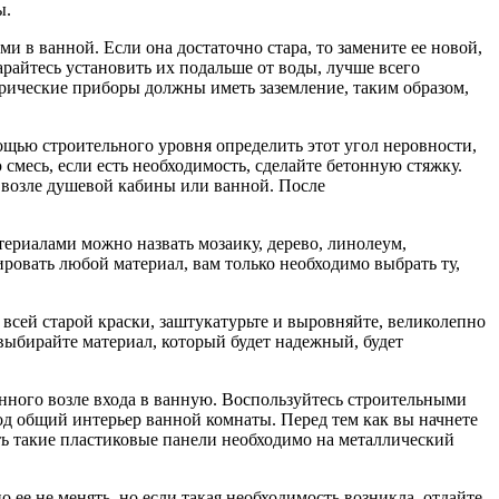
ы.
ми в ванной. Если она достаточно стара, то замените ее новой,
арайтесь установить их подальше от воды, лучше всего
трические приборы должны иметь заземление, таким образом,
ощью строительного уровня определить этот угол неровности,
смесь, если есть необходимость, сделайте бетонную стяжку.
, возле душевой кабины или ванной. После
ериалами можно назвать мозаику, дерево, линолеум,
овать любой материал, вам только необходимо выбрать ту,
 всей старой краски, заштукатурьте и выровняйте, великолепно
выбирайте материал, который будет надежный, будет
женного возле входа в ванную. Воспользуйтесь строительными
под общий интерьер ванной комнаты. Перед тем как вы начнете
ть такие пластиковые панели необходимо на металлический
ее не менять, но если такая необходимость возникла, отдайте