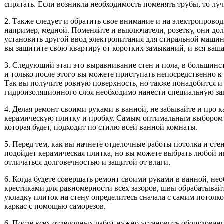
спрятать. Если возникла необходимость поменять трубы, то л
2. Также следует и обратить свое внимание и на электропровод
например, медной. Поменяйте и выключатели, розетку, они дол
установить другой ввод электропитания для стиральной машины
вы защитите свою квартиру от коротких замыканий, и вся ваша 
3. Следующий этап это выравнивание стен и пола, в большинст
и только после этого вы можете приступать непосредственно к
Так вы получите ровную поверхность, но также понадобится и 
гидроизоляционного слоя необходимо нанести специальную защ
4. Делая ремонт своими руками в ванной, не забывайте и про
керамическую плитку и пробку. Самым оптимальным выбором сч
которая будет, подходит по стилю всей ванной комнаты.
5. Перед тем, как вы начнете отделочные работы потолка и сте
подойдет керамическая плитка, но вы можете выбрать любой ин
отличаться долговечностью и защитой от влаги.
6. Когда будете совершать ремонт своими руками в ванной, не
крестиками для равномерности всех зазоров, швы обрабатывайт
укладку плиток на стену определитесь сначала с самим потол
каркас с помощью саморезов.
6. После всех отделочных работ нужно установить оборудовани