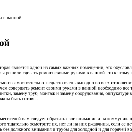
и в ванной
ой
которая является одной из самых важных помещений, это обусловл
 вы решили сделать ремонт своими руками в ванной . то к этому
емонт самостоятельно. ведь это очень выгодно во всех отношени
е чем совершать ремонт своими руками в ванной необходимо все
литки, замену труб, монтаж и замену оборудования, оштукатурив
олжны быть готовы.
и смесителей вам следует обратить свое внимание и на коммуника
ого тщательно осмотрите их, нет ли на них ржавчины, если ее не
ть без должного внимания и трубы для холодной и для горячей 