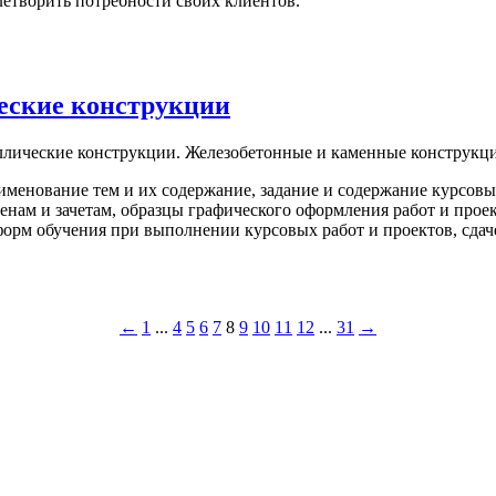
летворить потребности своих клиентов.
еские конструкции
лические конструкции. Железобетонные и каменные конструкции
менование тем и их содержание, задание и содержание курсовы
енам и зачетам, образцы графического оформления работ и прое
форм обучения при выполнении курсовых работ и проектов, сда
←
1
...
4
5
6
7
8
9
10
11
12
...
31
→