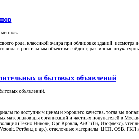
шов
ный шов.
 своего рода, классикой жанра при облицовке зданий, несмотря н
ого вида строительным объектам: сайдинг, различные штукатур
роительных и бытовых объявлений
 бытовых объявлений.
риалы по доступным ценам и хорошего качества, тогда вы попа
ых материалов для организаций и частных покупателей в Москв
золяция (Техно Николь, Орг Кровля, АйСиТи, Изофлекс), утеп
Vetonit, Ротбанд и др.), отделочные материалы, ЦСП, OSB, ГКЛ 