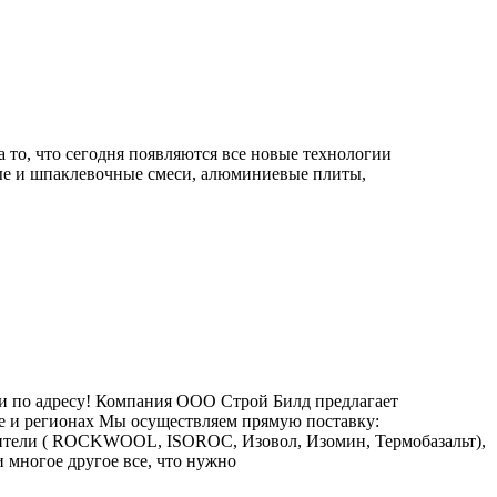
а то, что сегодня появляются все новые технологии
ные и шпаклевочные смеси, алюминиевые плиты,
ли по адресу! Компания ООО Строй Билд предлагает
е и регионах Мы осуществляем прямую поставку:
лители ( ROCKWOOL, ISOROC, Изовол, Изомин, Термобазальт),
и многое другое все, что нужно