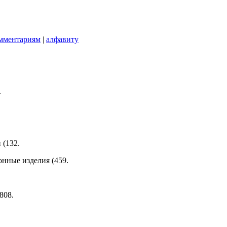
мментариям
|
алфавиту
.
 (132.
онные изделия (459.
808.