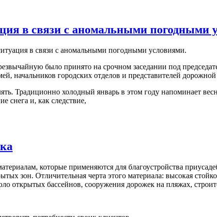
ация в связи с аномальными погодными 
ситуация в связи с аномальными погодными условиями.
езвычайную было принято на срочном заседании под председате
мей, начальников городских отделов и представителей дорожной
лять. Традиционно холодный январь в этом году напоминает вес
е снега и, как следствие,
ака
материалам, которые применяются для благоустройства приусадеб
ытых зон. Отличительная черта этого материала: высокая стойко
оло открытых бассейнов, сооружения дорожек на пляжах, строит