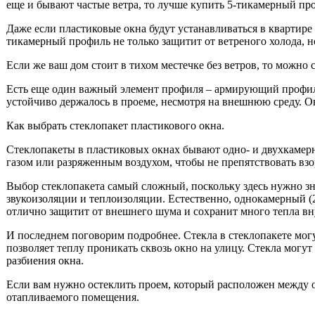
еще и бывают частые ветра, то лучше купить 5-тикамерный пр
Даже если пластиковые окна будут устанавливаться в квартире н
тикамерный профиль не только защитит от ветреного холода, н
Если же ваш дом стоит в тихом местечке без ветров, то можно
Есть еще один важный элемент профиля – армирующий профиль. 
устойчиво держалось в проеме, несмотря на внешнюю среду. О
Как выбрать стеклопакет пластикового окна.
Стеклопакеты в пластиковых окнах бывают одно- и двухкамерн
газом или разряженным воздухом, чтобы не препятствовать взор
Выбор стеклопакета самый сложный, поскольку здесь нужно зн
звукоизоляции и теплоизоляции. Естественно, однокамерный (
отлично защитит от внешнего шума и сохранит много тепла в
И последнем поговорим подробнее. Стекла в стеклопакете мог
позволяет теплу проникать сквозь окно на улицу. Стекла могу
разбиения окна.
Если вам нужно остеклить проем, который расположен между о
отапливаемого помещения.