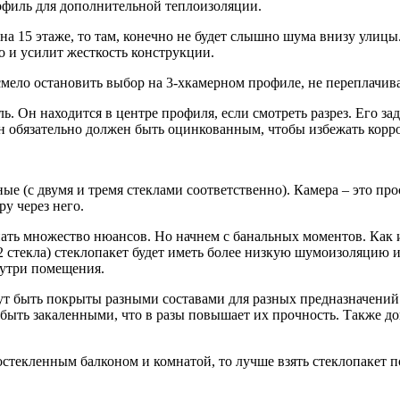
офиль для дополнительной теплоизоляции.
а 15 этаже, то там, конечно не будет слышно шума внизу улицы. 
о и усилит жесткость конструкции.
 смело остановить выбор на 3-хкамерном профиле, не переплачив
Он находится в центре профиля, если смотреть разрез. Его зад
н обязательно должен быть оцинкованным, чтобы избежать корр
ые (с двумя и тремя стеклами соответственно). Камера – это пр
у через него.
ать множество нюансов. Но начнем с банальных моментов. Как 
2 стекла) стеклопакет будет иметь более низкую шумоизоляцию
нутри помещения.
ут быть покрыты разными составами для разных предназначений
т быть закаленными, что в разы повышает их прочность. Также 
стекленным балконом и комнатой, то лучше взять стеклопакет п