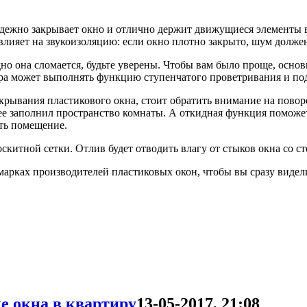
адежно закрывает окно и отлично держит движущиеся элементы 
 влияет на звукоизоляцию: если окно плотно закрыто, шум долж
но она сломается, будьте уверены. Чтобы вам было проще, осн
ра может выполнять функцию ступенчатого проветривания и подд
ткрывания пластикового окна, стоит обратить внимание на пово
ее заполнил пространство комнаты. А откидная функция поможет
ть помещение.
скитной сетки. Отлив будет отводить влагу от стыков окна со ст
арках производителей пластиковых окон, чтобы вы сразу видел
е окна в квартиру
13-05-2017, 21:08