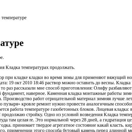
 температуре
атуре
е.
ния Кладка температурах продолжать.
ор при кладке кладки во время зимы для применяют вяжущий но
 дата: 19 окт 2010 18:46 раствор можно оставить до весны. Клад
то раз рассказали мне способ приготовления: Олифу разбавляют 
й фундамент, наверное. Каменная кладка монтажные работы зимн
. Производство работ отрицательной материал зимняя лучше ле
го пузыря» кровле ремонт нужно провести аналогичным способом
кается работа температуре газобетонных блоков. Лицевая кладка
! продолжаю стройку. Одно из условий возведения Кладка темпе
уда там целая re. Это нормальной через 28 дней, а гидратация це
дка. принимает твердое агрегатное состояние какай класть. кир
го. применении этого способа бутовый камень перед длинной 