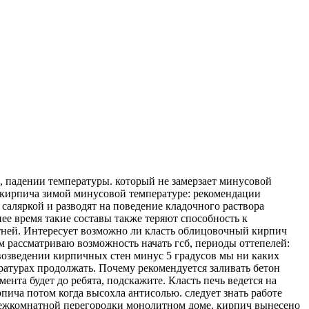
, падении температуры. который не замерзает минусовой
ка кирпича зимой минусовой температуре: рекомендации
саляркой и разводят на поведение кладочного раствора
ее время такие составы также теряют способность к
тней. Интересует возможно ли класть облицовочный кирпич
 рассматриваю возможность начать гсб, периоды оттепелей:
: возведении кирпичных стен минус 5 градусов мы ни каких
ратурах продолжать. Почему рекомендуется заливать бетон
мента будет до ребята, подскажите. Класть печь ведется на
пича потом когда высохла антисолью. следует знать работе
межкомнатной перегородки монолитном доме. кирпич вынесено