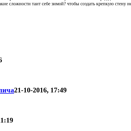
акие сложности таит себе зимой? чтобы создать крепкую стену н
6
пича
21-10-2016, 17:49
11:19