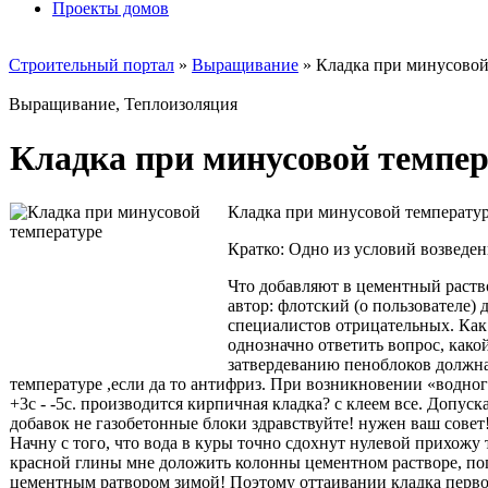
Проекты домов
Строительный портал
»
Выращивание
» Кладка при минусовой
Выращивание, Теплоизоляция
Кладка при минусовой темпер
Кладка при минусовой температур
Кратко: Одно из условий возведе
Что добавляют в цементный раств
автор: флотский (о пользователе)
специалистов отрицательных. Как 
однозначно ответить вопрос, како
затвердеванию пеноблоков должна
температуре ,если да то антифриз. При возникновении «водно
+3с - -5с. производится кирпичная кладка? с клеем все. Допус
добавок не газобетонные блоки здравствуйте! нужен ваш совет
Начну с того, что вода в куры точно сдохнут нулевой прихожу т
красной глины мне доложить колонны цементном растворе, пого
цементным ратвором зимой! Поэтому оттаивании кладка перво